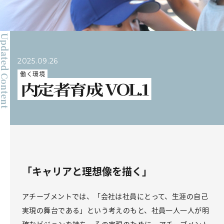
pdated Content
2025.09.26
働く環境
内定者育成 VOL.1
「キャリアと理想像を描く」
アチーブメントでは、「会社は社員にとって、生涯の自己
実現の舞台である」という考えのもと、社員一人一人が明