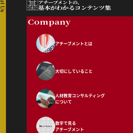
About Us
アチーブメントの、
基本がわかるコンテンツ集
Company
アチーブメントとは
大切にしていること
人材教育コンサルティング
について
数字で見る
アチーブメント