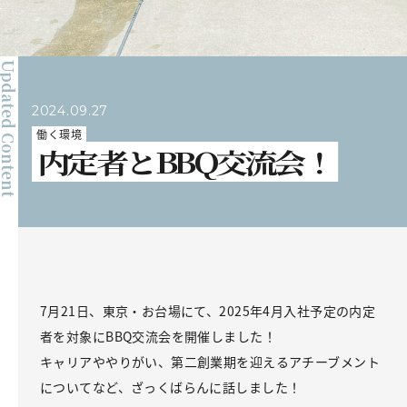
pdated Content
2024.09.27
働く環境
内定者とBBQ交流会！
7月21日、東京・お台場にて、2025年4月入社予定の内定
者を対象にBBQ交流会を開催しました！
キャリアややりがい、第二創業期を迎えるアチーブメント
についてなど、ざっくばらんに話しました！