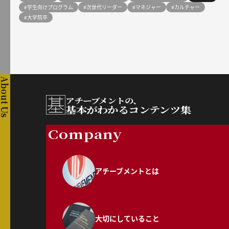
#学生向けプログラム
#次世代リーダー
#マネジャー
#カルチャー
#大学院卒
About Us
アチーブメントの、
基本がわかるコンテンツ集
Company
アチーブメントとは
大切にしていること