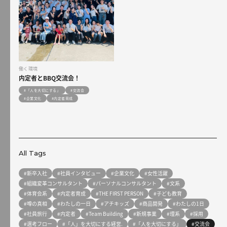
働く環境
内定者とBBQ交流会！
#「人を大切にする」
#交流会
#企業文化
#内定者育成
All Tags
#新卒入社
#社員インタビュー
#企業文化
#女性活躍
#組織変革コンサルタント
#パーソナルコンサルタント
#文系
#体育会系
#内定者育成
#THE FIRST PERSON
#子ども教育
#噂の真相
#わたしの一日
#アチキッズ
#商品開発
#わたしの1日
#社員旅行
#内定者
#Team Building
#新規事業
#理系
#採用
#選考フロー
#「人」を大切にする経営.
#「人を大切にする」
#交流会