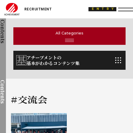
ACHIEVEMENT
ENTRY
Contents
All Categories
アチーブメントの
基本がわかるコンテンツ集
Contents
#交流会