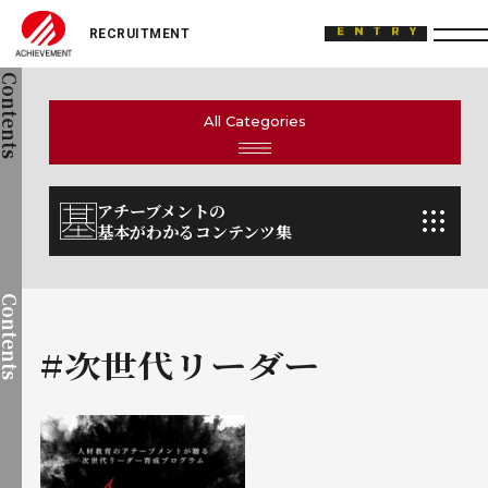
ACHIEVEMENT
ENTRY
Contents
All Categories
アチーブメントの
基本がわかるコンテンツ集
Contents
#次世代リーダー