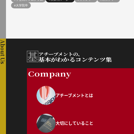
#大学院卒
About Us
アチーブメントの、
基本がわかるコンテンツ集
Company
アチーブメントとは
大切にしていること