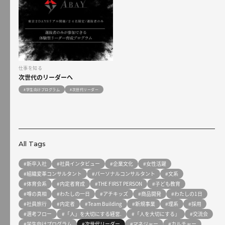
仕事を知る
次世代のリーダーへ
#学生向けプログラム
#次世代リーダー
All Tags
#新卒入社
#社員インタビュー
#企業文化
#女性活躍
#組織変革コンサルタント
#パーソナルコンサルタント
#文系
#体育会系
#内定者育成
#THE FIRST PERSON
#子ども教育
#噂の真相
#わたしの一日
#アチキッズ
#商品開発
#わたしの1日
#社員旅行
#内定者
#Team Building
#新規事業
#理系
#採用
#選考フロー
#「人」を大切にする経営.
#「人を大切にする」
#交流会
#学生向けプログラム
#次世代リーダー
#マネジャー
#カルチャー