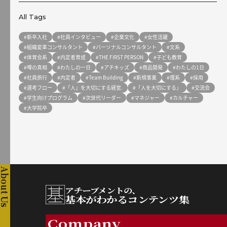
All Tags
#新卒入社
#社員インタビュー
#企業文化
#女性活躍
#組織変革コンサルタント
#パーソナルコンサルタント
#文系
#体育会系
#内定者育成
#THE FIRST PERSON
#子ども教育
#噂の真相
#わたしの一日
#アチキッズ
#商品開発
#わたしの1日
#社員旅行
#内定者
#Team Building
#新規事業
#理系
#採用
#選考フロー
#「人」を大切にする経営.
#「人を大切にする」
#交流会
#学生向けプログラム
#次世代リーダー
#マネジャー
#カルチャー
#大学院卒
About Us
アチーブメントの、
基本がわかるコンテンツ集
Company