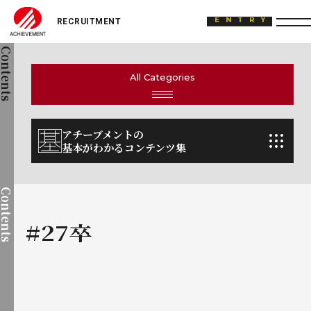
ACHIEVEMENT
ENTRY
Contents
All Categories
アチーブメントの
基本がわかるコンテンツ集
Contents
#27卒