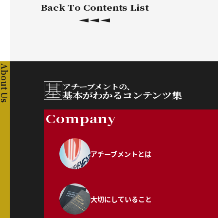
Back To Contents List
About Us
アチーブメントの、
基本がわかるコンテンツ集
Company
アチーブメントとは
大切にしていること