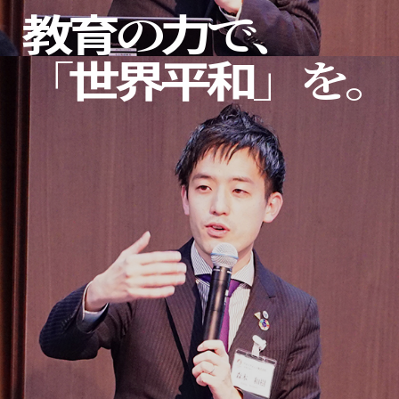
教育
の
力
で、

「
世界平和
」を。