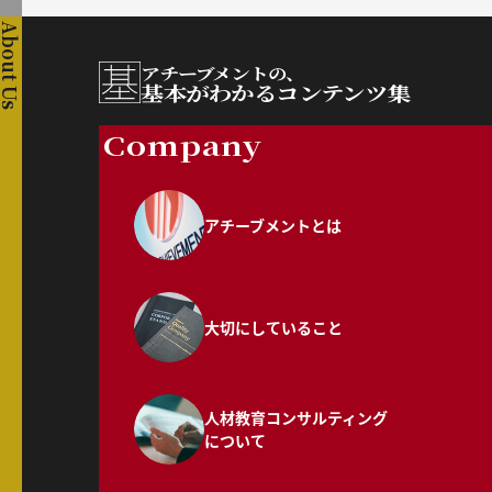
About Us
アチーブメントの、
基本がわかるコンテンツ集
Company
アチーブメントとは
大切にしていること
人材教育コンサルティング
について