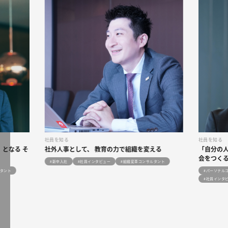
社員を知る
社員を知る
」となる そ
社外人事
として、
教育
の
力
で
組織
を
変
える
「
自分
の
会
をつく
#新卒入社
#社員インタビュー
#組織変革コンサルタント
ルタント
#パーソナル
#社員インタ