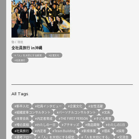
働く環境
全社員旅行 in沖縄
#「人」を大切にする経営.
#企業文化
#社員旅行
All Tags
#新卒入社
#社員インタビュー
#企業文化
#女性活躍
#組織変革コンサルタント
#パーソナルコンサルタント
#文系
#体育会系
#内定者育成
#THE FIRST PERSON
#子ども教育
#噂の真相
#わたしの一日
#アチキッズ
#商品開発
#わたしの1日
#社員旅行
#内定者
#Team Building
#新規事業
#理系
#採用
#選考フロー
#「人」を大切にする経営.
#「人を大切にする」
#交流会