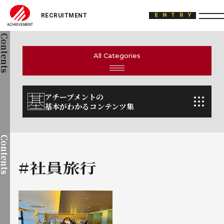
ACHIEVEMENT
ENTRY
Contents
All Categories
アチーブメントの
基本がわかるコンテンツ集
Contents
#社員旅行