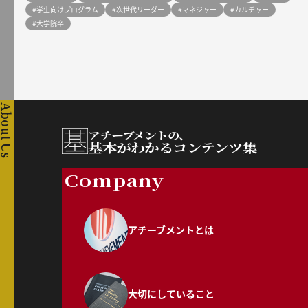
#学生向けプログラム
#次世代リーダー
#マネジャー
#カルチャー
#大学院卒
About Us
アチーブメントの、
基本がわかるコンテンツ集
Company
アチーブメントとは
大切にしていること