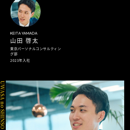
KEITA YAMADA
山田 啓太
東京パーソナルコンサルティン
グ部
2023年入社
WASA no SHINSO