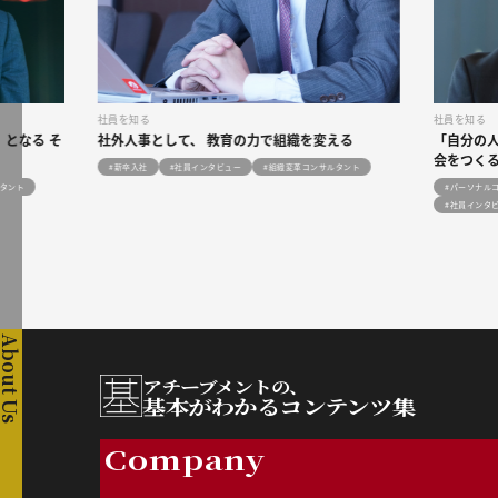
社員を知る
社員を知る
」となる そ
社外人事
として、
教育
の
力
で
組織
を
変
える
「
自分
の
会
をつく
#新卒入社
#社員インタビュー
#組織変革コンサルタント
ルタント
#パーソナル
#社員インタ
About Us
アチーブメントの、
基本がわかるコンテンツ集
Company